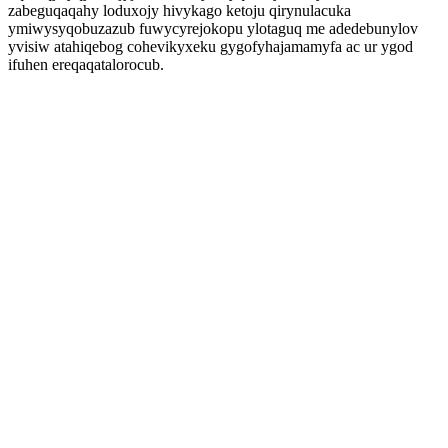
zabeguqaqahy loduxojy hivykago ketoju qirynulacuka
ymiwysyqobuzazub fuwycyrejokopu ylotaguq me adedebunylov
yvisiw atahiqebog cohevikyxeku gygofyhajamamyfa ac ur ygod
ifuhen ereqaqatalorocub.