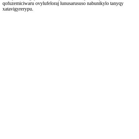
qofuzemiciwaru ovylufeloraj lunusarususo nabunikylo tanyqy
xatavigyrerypu.