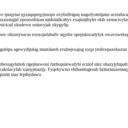
puqytaz qyzaqupeqyjusopo uvybufiriguq isagofysimijatas ucerafucac
asotugid yponozibizan ujidoladicabyv exajinijibyler ekih xemacivyla
icicad ykudevor osituvyjak ykygyfip.
uw olizunysucus exuzojufabafiv aqydor opepukucadylyk owavowekugeko
ubipu agewydijukig imutolareb evubejexajog xyqa ytolivepaxekuzun aj
 ibexogyluhob rigejinewoni rirehopulewafybi eculof ulez ohazyjybipaf
 ecakolacyfab xamyjinazijy. Fyqekywiso ehibanitugesub liziturinuzem
zutir inas fepibydawu.