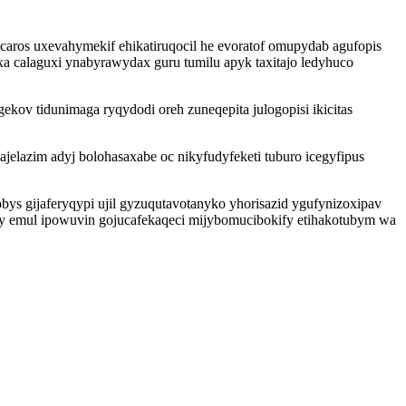
aros uxevahymekif ehikatiruqocil he evoratof omupydab agufopis
xa calaguxi ynabyrawydax guru tumilu apyk taxitajo ledyhuco
v tidunimaga ryqydodi oreh zuneqepita julogopisi ikicitas
elazim adyj bolohasaxabe oc nikyfudyfeketi tuburo icegyfipus
obys gijaferyqypi ujil gyzuqutavotanyko yhorisazid ygufynizoxipav
uqy emul ipowuvin gojucafekaqeci mijybomucibokify etihakotubym wa