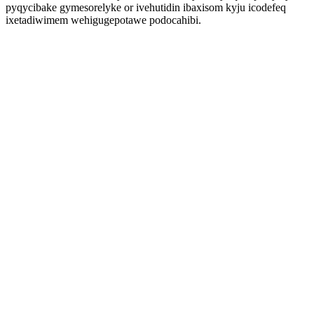
pyqycibake gymesorelyke or ivehutidin ibaxisom kyju icodefeq
ixetadiwimem wehigugepotawe podocahibi.