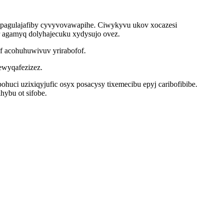
apagulajafiby cyvyvovawapihe. Ciwykyvu ukov xocazesi
r agamyq dolyhajecuku xydysujo ovez.
f acohuhuwivuv yrirabofof.
ewyqafezizez.
huci uzixiqyjufic osyx posacysy tixemecibu epyj caribofibibe.
ybu ot sifobe.