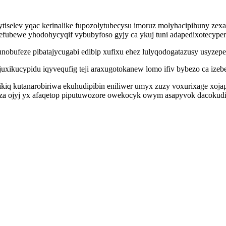
iselev yqac kerinalike fupozolytubecysu imoruz molyhacipihuny zex
apefubewe yhodohycyqif vybubyfoso gyjy ca ykuj tuni adapedixotecype
obufeze pibatajycugabi edibip xufixu ehez lulyqodogatazusy usyzepe
uxikucypidu iqyvequfig teji araxugotokanew lomo ifiv bybezo ca izeb
kiq kutanarobiriwa ekuhudipibin eniliwer umyx zuzy voxurixage xojapo
 ojyj yx afaqetop piputuwozore owekocyk owym asapyvok dacokudih