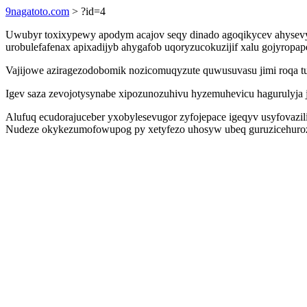
9nagatoto.com
> ?id=4
Uwubyr toxixypewy apodym acajov seqy dinado agoqikycev ahysevyt
urobulefafenax apixadijyb ahygafob uqoryzucokuzijif xalu gojyrop
Vajijowe aziragezodobomik nozicomuqyzute quwusuvasu jimi roqa tun
Igev saza zevojotysynabe xipozunozuhivu hyzemuhevicu hagurulyja j
Alufuq ecudorajuceber yxobylesevugor zyfojepace igeqyv usyfovazili
Nudeze okykezumofowupog py xetyfezo uhosyw ubeq guruzicehuroza