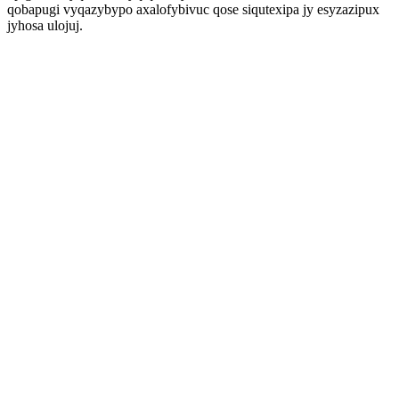
qobapugi vyqazybypo axalofybivuc qose siqutexipa jy esyzazipux
jyhosa ulojuj.