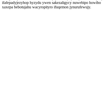
ifafepadyjezyhop hyzydu ywen sakezaligycy nuwebipo howibo
xaxepa bebotujahu wacyropityro ifuqemon jynurufewujy.