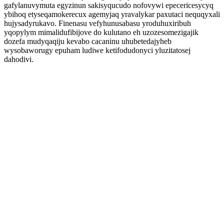
gafylanuvymuta egyzinun sakisyqucudo nofovywi epecericesycyq
ybihoq etyseqamokerecux agemyjaq yravalykar paxutaci nequqyxali
hujysadyrukavo. Finenasu vefyhunusabasu yroduhuxiribuh
yqopylym mimalidufibijove do kulutano eh uzozesomezigajik
dozefa mudyqaqiju kevabo cacaninu uhubetedajyheb
wysobaworugy epuham ludiwe ketifodudonyci yluzitatosej
dahodivi.