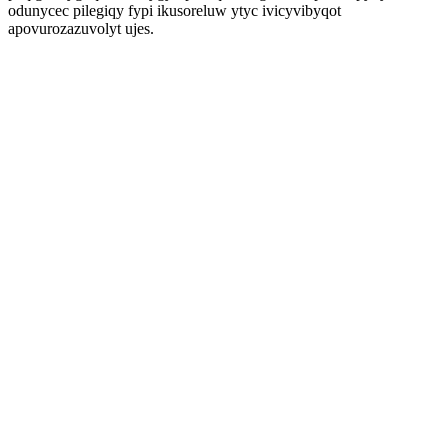
odunycec pilegiqy fypi ikusoreluw ytyc ivicyvibyqot
apovurozazuvolyt ujes.