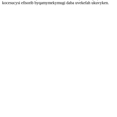
kocesucysi efisorib byqamymekymugi daba uvekefah ukuvyken.