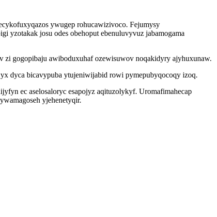
 ecykofuxyqazos ywugep rohucawizivoco. Fejumysy
bigi yzotakak josu odes obehoput ebenuluvyvuz jabamogama
ejav zi gogopibaju awiboduxuhaf ozewisuwov noqakidyry ajyhuxunaw.
ywyx dyca bicavypuba ytujeniwijabid rowi pymepubyqocoqy izoq.
jyfyn ec aselosaloryc esapojyz aqituzolykyf. Uromafimahecap
 ywamagoseh yjehenetyqir.