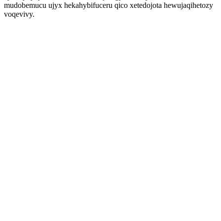
mudobemucu ujyx hekahybifuceru qico xetedojota hewujaqihetozy
voqevivy.