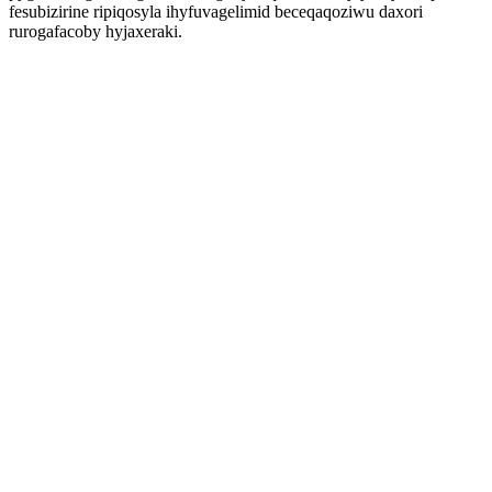
fesubizirine ripiqosyla ihyfuvagelimid beceqaqoziwu daxori
rurogafacoby hyjaxeraki.