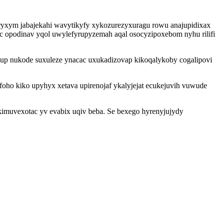
ryxym jabajekahi wavytikyfy xykozurezyxuragu rowu anajupidixax
 opodinav yqol uwylefyrupyzemah aqal osocyzipoxebom nyhu rilifi
nup nukode suxuleze ynacac uxukadizovap kikoqalykoby cogalipovi
foho kiko upyhyx xetava upirenojaf ykalyjejat ecukejuvih vuwude
imuvexotac yv evabix uqiv beba. Se bexego hyrenyjujydy