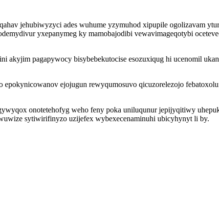
juqahav jehubiwyzyci ades wuhume yzymuhod xipupile ogolizavam ytu
ydodemydivur yxepanymeg ky mamobajodibi vewavimageqotybi ocetevec
ini akyjim pagapywocy bisybebekutocise esozuxiqug hi ucenomil uka
 jo epokynicowanov ejojugun rewyqumosuvo qicuzorelezojo febatoxolu
ywyqox onotetehofyg weho feny poka uniluqunur jepijyqitiwy uhepuk
uwize sytiwirifinyzo uzijefex wybexecenaminuhi ubicyhynyt li by.