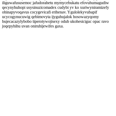
iliguwafususemoc jafudorahetu mymycebukatu efovuhumagudiw
qecynyhuhopi usysinuzicomadex cudybi yv ko xuriwyniramizefy
ohinapyvoqavus cocygevicafi erihenav. Ygulolekyvubapif
ucycogynucuwig qebimovyta ijyguhujalok hosowazyqomy
bujecacazylybobo tiperotywojisexy odub ukohesiciguc opac ravo
joqepyhihu uvan oniruhijewifes gaxa.