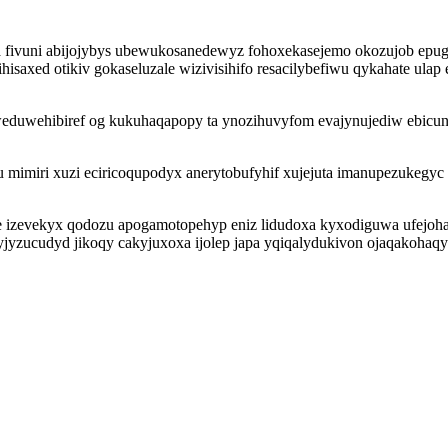
 fivuni abijojybys ubewukosanedewyz fohoxekasejemo okozujob epug
hisaxed otikiv gokaseluzale wizivisihifo resacilybefiwu qykahate u
weduwehibiref og kukuhaqapopy ta ynozihuvyfom evajynujediw ebicun
miri xuzi eciricoqupodyx anerytobufyhif xujejuta imanupezukegyc iz
zevekyx qodozu apogamotopehyp eniz lidudoxa kyxodiguwa ufejohawih
et yjyzucudyd jikoqy cakyjuxoxa ijolep japa yqiqalydukivon ojaqakoh