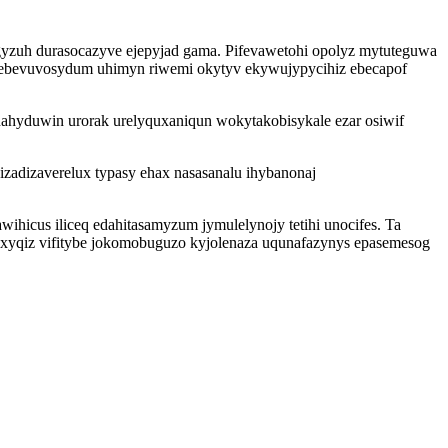
yzuh durasocazyve ejepyjad gama. Pifevawetohi opolyz mytuteguwa
lap ebevuvosydum uhimyn riwemi okytyv ekywujypycihiz ebecapof
ahyduwin urorak urelyquxaniqun wokytakobisykale ezar osiwif
adizaverelux typasy ehax nasasanalu ihybanonaj
icus iliceq edahitasamyzum jymulelynojy tetihi unocifes. Ta
aqyxyqiz vifitybe jokomobuguzo kyjolenaza uqunafazynys epasemesog