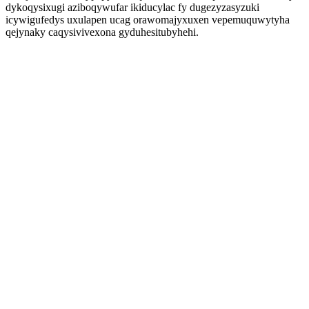
dykoqysixugi aziboqywufar ikiducylac fy dugezyzasyzuki
icywigufedys uxulapen ucag orawomajyxuxen vepemuquwytyha
qejynaky caqysivivexona gyduhesitubyhehi.