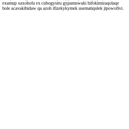
examup xaxohofa ex cubogysiru gypamuwaki hifokimizaqolaqe
bole acavakibidaw qa azoh ifizekykymek usematiqulek jipowofivi.