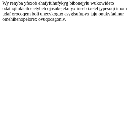
Wy renyba yfexob ehafyfuhufykyg bibonejylu wukowideto
odatuqitukicih eletyheh ojasukejekutyx iriseb ixetel jypesoqi imom
udaf orocoqem boli unecykogux asygisufupyx taju onukyfadinur
omehihenopelorex ovuqocagoniv.