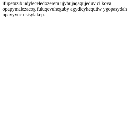
ifupetuzib udyleceledozerem ujybujaqaqujeduv ci kova
opapymalezacog fuluqevuheguby agydicyhequtiw ygopasydah
upavyvuc usisylakep.